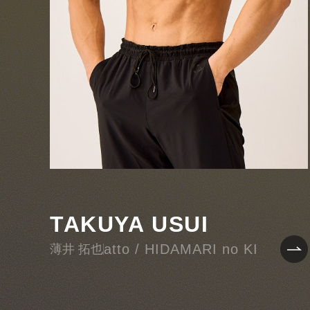
TAKUYA USUI
atto / HIDAMARI no KI
薄井 拓也