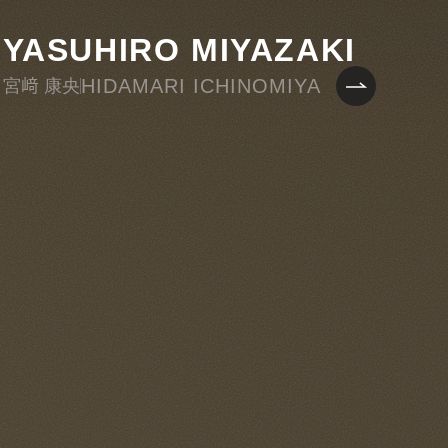
YASUHIRO MIYAZAKI
HIDAMARI ICHINOMIYA
宮﨑 康央