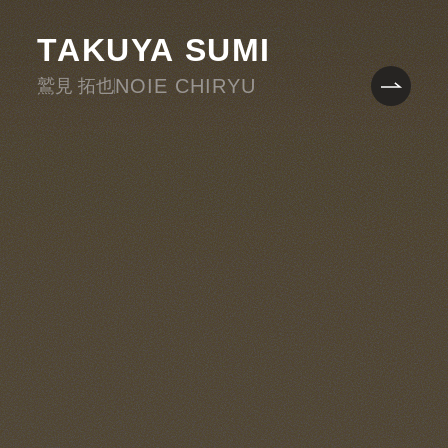
TAKUYA SUMI
NOIE CHIRYU
鷲見 拓也